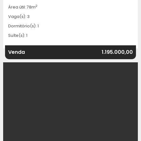
2
Área útil: 78m
Vaga(s): 3
Dormitório(s): 1
Suíte(s): 1
Venda
1.195.000,00