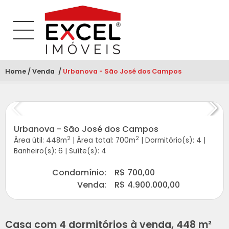
Home
Venda
Atual:
Urbanova - São José dos Campos
Urbanova - São José dos Campos
2
2
Área útil: 448m
|
Área total: 700m
|
Dormitório(s): 4
|
Banheiro(s): 6
|
Suíte(s): 4
Condomínio:
R$ 700,00
Venda:
R$ 4.900.000,00
Casa com 4 dormitórios à venda, 448 m²