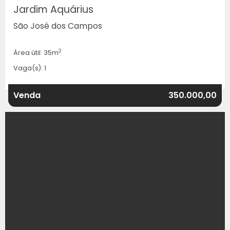
Jardim Aquárius
São José dos Campos
2
Área útil: 35m
Vaga(s): 1
Venda
350.000,00