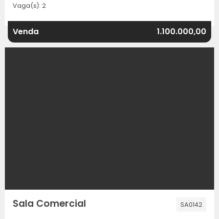
Vaga(s): 2
Venda
1.100.000,00
Sala Comercial
SA0142